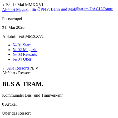
⌖ Bd. I · Mai MMXXVI
Magazin für ÖPNV, Bahn und Mobilität im DACH-Raum
Abfahrt
Poststempel
31. Mai 2026
Abfahrt · seit MMXXVI
№ 01
Start
№ 02
Magazin
№ 03
Ressorts
№ 04
Über
← Alle Ressorts
№ V
Abfahrt / Ressort
BUS & TRAM
.
Kommunaler Bus- und Tramverkehr.
0 Artikel
Über das Ressort