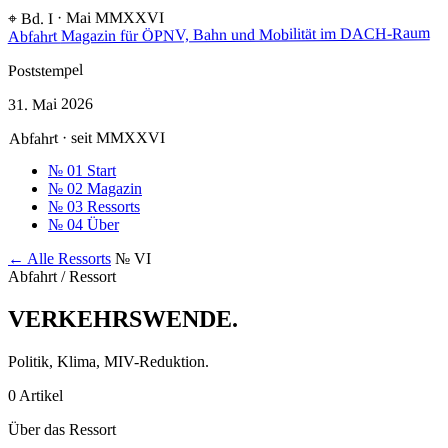
⌖ Bd. I · Mai MMXXVI
Magazin für ÖPNV, Bahn und Mobilität im DACH-Raum
Abfahrt
Poststempel
31. Mai 2026
Abfahrt · seit MMXXVI
№ 01
Start
№ 02
Magazin
№ 03
Ressorts
№ 04
Über
← Alle Ressorts
№ VI
Abfahrt / Ressort
VERKEHRSWENDE
.
Politik, Klima, MIV-Reduktion.
0 Artikel
Über das Ressort