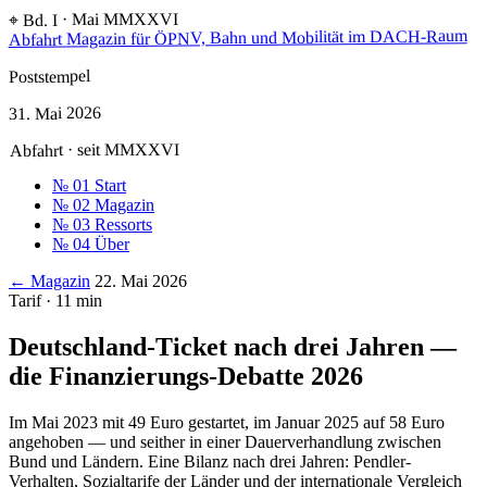
⌖ Bd. I · Mai MMXXVI
Magazin für ÖPNV, Bahn und Mobilität im DACH-Raum
Abfahrt
Poststempel
31. Mai 2026
Abfahrt · seit MMXXVI
№ 01
Start
№ 02
Magazin
№ 03
Ressorts
№ 04
Über
← Magazin
22. Mai 2026
Tarif · 11 min
Deutschland-Ticket nach drei Jahren —
die Finanzierungs-Debatte 2026
Im Mai 2023 mit 49 Euro gestartet, im Januar 2025 auf 58 Euro
angehoben — und seither in einer Dauerverhandlung zwischen
Bund und Ländern. Eine Bilanz nach drei Jahren: Pendler-
Verhalten, Sozialtarife der Länder und der internationale Vergleich